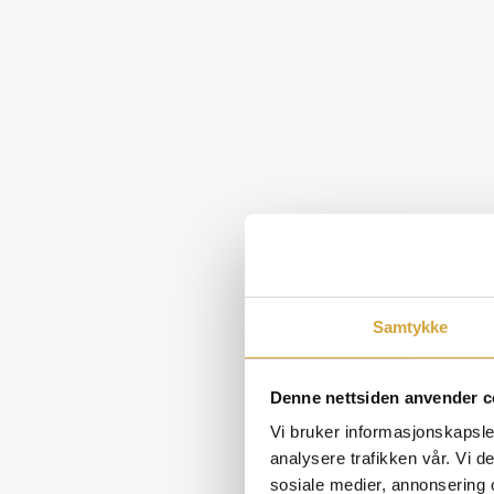
oppnådd en imponerende
score på hele 77 poeng!…
Årets
AKTUELT
jazzfestival
i
Sande
Samtykke
Denne nettsiden anvender c
Vi bruker informasjonskapsler
analysere trafikken vår. Vi 
23. september 2024
sosiale medier, annonsering 