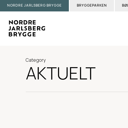
Skip
NORDRE JARLSBERG BRYGGE
BRYGGEPARKEN
BØ
to
main
content
Category
AKTUELT
Norsk
AKTUELT
Fotterapiklinikk
har