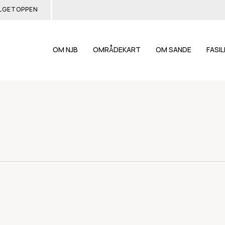
LGETOPPEN
OM NJB
OMRÅDEKART
OM SANDE
FASI