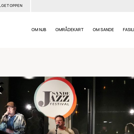
LGETOPPEN
OM NJB
OMRÅDEKART
OM SANDE
FASI