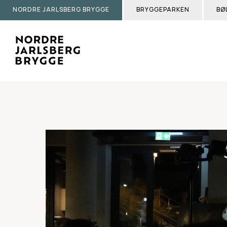
Skip
NORDRE JARLSBERG BRYGGE
BRYGGEPARKEN
BØ
to
main
content