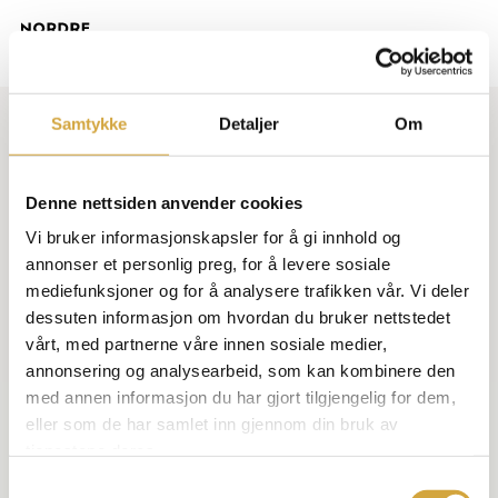
Skip
Men
to
Close
main
Menu
content
Samtykke
Detaljer
Om
Denne nettsiden anvender cookies
Vi bruker informasjonskapsler for å gi innhold og
annonser et personlig preg, for å levere sosiale
mediefunksjoner og for å analysere trafikken vår. Vi deler
dessuten informasjon om hvordan du bruker nettstedet
vårt, med partnerne våre innen sosiale medier,
14. februar 2025
annonsering og analysearbeid, som kan kombinere den
NORDRE
JARLSBERG
BRYGGE
KÅRET
TIL
med annen informasjon du har gjort tilgjengelig for dem,
eller som de har samlet inn gjennom din bruk av
NORGES
TOPP
10
BOLIGPROSJEKTER
MED
tjenestene deres.
HØYEST
KUNDETILFREDSHET!
Samtykkevalg